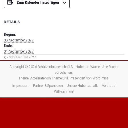
Zum Kalender hinzufügen
DETAILS
Beginn:
03. September 2027
Ende:
04. September 2027
«
Schützenfest 2027
Copyright © 2026
Schützenbruderschaft St. Hubertus Wamel
. Alle Rechte
vorbehalten.
Theme:
Accelerate
von ThemeGrill. Präsentiert von
WordPress
.
Impressum
Partner & Sponsoren
Unsere Hubertushalle
Vorstand
Willkommen!
Cookie Consent mit Real Cookie Banner