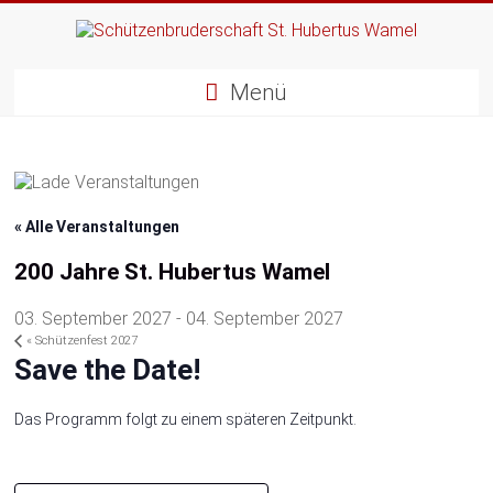
Zum
Inhalt
springen
Schützenbruderschaft
Menü
St.
Hubertus
Wamel
« Alle Veranstaltungen
Glaube
–
200 Jahre St. Hubertus Wamel
Sitte
–
03. September 2027
-
04. September 2027
Heimat
«
Schützenfest 2027
Save the Date!
Das Programm folgt zu einem späteren Zeitpunkt.