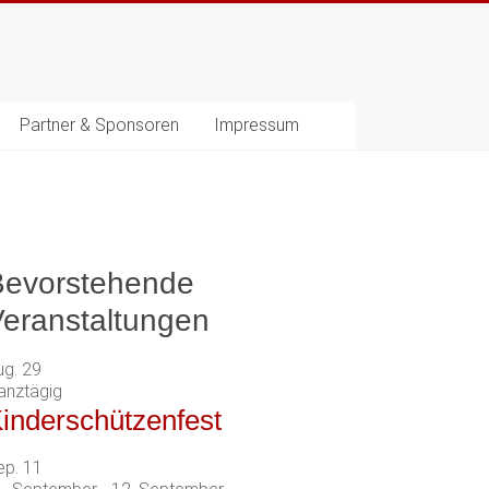
Partner & Sponsoren
Impressum
Bevorstehende
eranstaltungen
ug.
29
anztägig
inderschützenfest
ep.
11