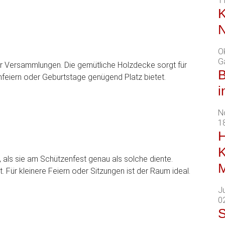
1
K
N
O
G
er Versammlungen. Die gemütliche Holzdecke sorgt für
B
feiern oder Geburtstage genügend Platz bietet.
i
N
1
H
K
 als sie am Schützenfest genau als solche diente.
M
t. Für kleinere Feiern oder Sitzungen ist der Raum ideal.
Ju
02
S