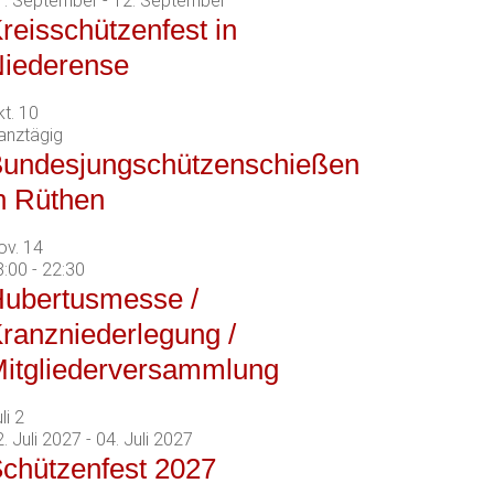
1. September
-
12. September
reisschützenfest in
iederense
kt.
10
anztägig
undesjungschützenschießen
n Rüthen
ov.
14
8:00
-
22:30
ubertusmesse /
ranzniederlegung /
itgliederversammlung
li
2
. Juli 2027
-
04. Juli 2027
chützenfest 2027